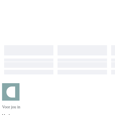
the order with carrier which you wish, Custom taxes different in each
countries and all takes or custom fees are responsible for buyer Please
do not forget to leave positive feedback expressing your satisfaction.
#MW2025LUX
Voor jou in