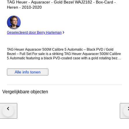
TAG Heuer - Aquaracer - Gold Bezel WAJ2182 - Box-Card -
Heren - 2010-2020
Expert
Geselecteerd door Berry Harleman
TAG Heuer Aquaracer 500M Calibre 5 Automatic – Black PVD / Gold
Bezel – Full Set For sale is a striking TAG Heuer Aquaracer 500M Calibre
5 Automatic featuring a black PVD-coated case with a gold rotating bezel.
Details: Model: Aquaracer 500M Movement: Automatic (Calibre 5) Case:
Black PVD-coated stainless steel Titanium Bezel: Gold unidirectional
rotating bezel Dial: Black with date window (cyclops lens) Water
Alle info tonen
Resistance: 500 meters / 1660 feet Crystal: Sapphire Strap: Black rubber
strap (approx. 18 cm length) Case diameter is 43 mm excluding the
crown. The crown is original. Water resistance has not been tested. There
is wear on the inner lining of the box. Condition: The watch is in good
Vergelijkbare objecten
overall condition with normal signs of wear. Please review the photos
carefully for details. Accessories Original box included (inner
cushion/inside of the box shows peeling deterioration) Instruction booklet
and warranty card included We check all the watches we sell both on time
testing machine and manually. All watches that we listed work properly
and overhauled by our watchmakers On the other hand, vintage watches
can be adjusted timekeeping for +- 1 min, in a day in addition we cant
guarantee water resistance in vintage watches We ship all order via DHL,
FedEx, TNT expedited service if you inform us in advance we can send