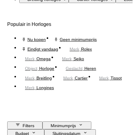
Populair in Horloges
Nu kopen
Geen minimumprijs
Eindigt vandaag
Merk
Rolex
Merk
Omega
Merk
Seiko
Object
Horloge
Geslacht
Heren
Merk
Breitling
Merk
Cartier
Merk
Tissot
Merk
Longines
Filters
Minimumprijs
Budget
Sluitingsdatum