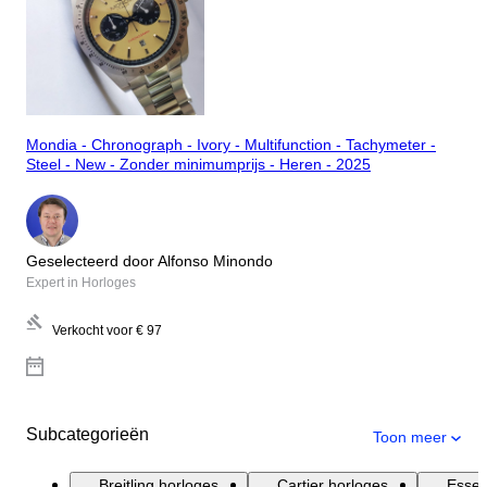
Mondia - Chronograph - Ivory - Multifunction - Tachymeter -
Steel - New - Zonder minimumprijs - Heren - 2025
Geselecteerd door Alfonso Minondo
Expert in Horloges
Verkocht voor
€ 97
Subcategorieën
Toon meer
Breitling horloges
Cartier horloges
Essen