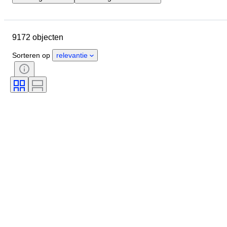
Locatie
Merk
Diameter kast
Lengte horlogeband
Object
9172 objecten
Land van herkomst
Materiaal
Geslacht
Conditie
Extra's
Sorteren op
relevantie
Periode
Certificaat
Band
Kleur
Horloge uurwerk
Materiaal horlogeband
Era
Gangreserve
Slag
Origineel / Replica
Type automobilia
Type klok
Model