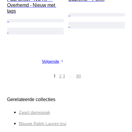
Overhemd - Nieuw met 
tags
Volgende
1
2
3
…
80
Gerelateerde collecties
Zwart damespak
Blauwe Ralph Lauren-trui