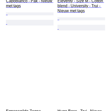
Capobianco - Pak - Nieuw 
Eleventy - Size M - Cotton 
met tags
blend - University - Trui - 
Nieuw met tags