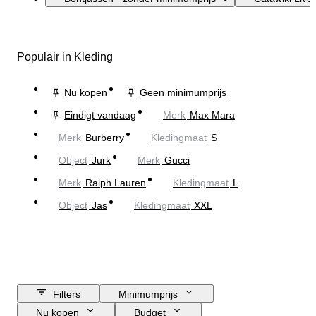
Populair in Kleding
Nu kopen
Geen minimumprijs
Eindigt vandaag
Merk
Max Mara
Merk
Burberry
Kledingmaat
S
Object
Jurk
Merk
Gucci
Merk
Ralph Lauren
Kledingmaat
L
Object
Jas
Kledingmaat
XXL
Filters
Minimumprijs
Nu kopen
Budget