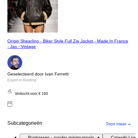
Origin Shearling - Biker Style Full Zip Jacket - Made In France
- Jas - Vintage
Geselecteerd door Ivan Ferretti
Expert in Kleding
Verkocht voor
€ 160
Subcategorieën
Toon meer
Bontjassen · zonder minimumprijs
Catawiki Live 