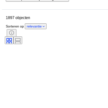
Sluitingsdatum
Locatie
Merk
Object
1897 objecten
Land van herkomst
Materiaal
Geslacht
Conditie
Periode
Sorteren op
relevantie
Stijl
Kleur
Kledingmaat
Maat op het artikel
Era
Patroon
Boordmaat
Accessoires inbegrepen
Schoenmaat