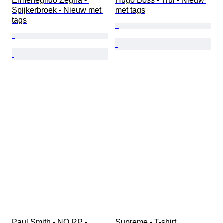
Ermenegildo Zegna - 
Hugo Boss - Trui - Nieuw 
Spijkerbroek - Nieuw met 
met tags
tags
Paul Smith - NO RP - 
Supreme - T-shirt