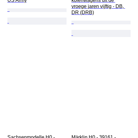
US Army
kolenwagens uit de 
vroege jaren vijftig - DB, 
DR (DRB)
Sachsenmodelle H0 - 
Märklin H0 - 39161 - 