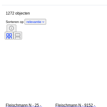
Sluitingsdatum
Locatie
Merk
Object
1272 objecten
Land van herkomst
Materiaal
Conditie
Extra's
Periode
Sorteren op
relevantie
Kleur
Schaal
Besturing
Stroomvoorziening
Spoorwegmaatschappij
Era
Fleischmann N - 25 - 
Fleischmann N - 9152 - 