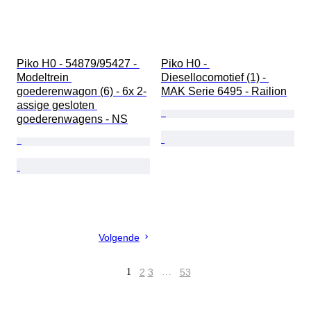
Piko H0 - 54879/95427 - 
Piko H0 - 
Modeltrein 
Diesellocomotief (1) - 
goederenwagon (6) - 6x 2-
MAK Serie 6495 - Railion
assige gesloten 
goederenwagens - NS
Volgende
1
2
3
…
53