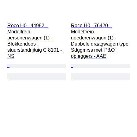
Roco H0 - 44982 - 
Roco H0 - 76420 - 
Modeltrein 
Modeltrein 
personenwagen (1) - 
goederenwagon (1) - 
Blokkendoos 
Dubbele draagwagen type 
stuurstandrijtuig C 8101 - 
Sdggmrss met 'P&O' 
NS
opleggers - AAE