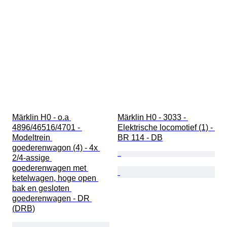
Märklin H0 - o.a 
Märklin H0 - 3033 - 
4896/46516/4701 - 
Elektrische locomotief (1) - 
Modeltrein 
BR 114 - DB
goederenwagon (4) - 4x 
2/4-assige 
goederenwagen met 
ketelwagen, hoge open 
bak en gesloten 
goederenwagen - DR 
(DRB)