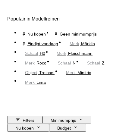
Populair in Modeltreinen
Nu kopen
Geen minimumprijs
Eindigt vandaag
Merk
Märklin
Schaal
H0
Merk
Fleischmann
Merk
Roco
Schaal
N
Schaal
Z
Object
Treinset
Merk
Minitrix
Merk
Lima
Filters
Minimumprijs
Nu kopen
Budget