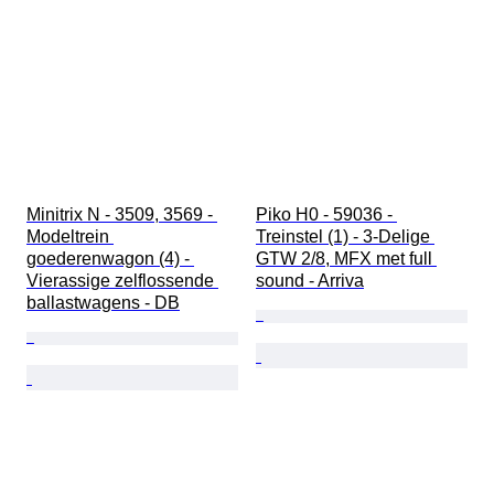
Minitrix N - 3509, 3569 - 
Piko H0 - 59036 - 
Modeltrein 
Treinstel (1) - 3-Delige 
goederenwagon (4) - 
GTW 2/8, MFX met full 
Vierassige zelflossende 
sound - Arriva
ballastwagens - DB