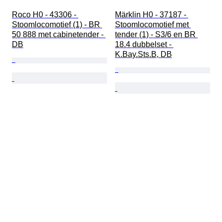
Roco H0 - 43306 - 
Märklin H0 - 37187 - 
Stoomlocomotief (1) - BR 
Stoomlocomotief met 
50 888 met cabinetender - 
tender (1) - S3/6 en BR 
DB
18.4 dubbelset - 
K.Bay.Sts.B, DB