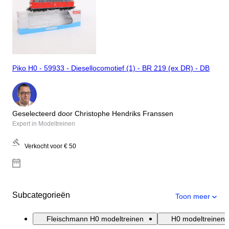
Piko H0 - 59933 - Diesellocomotief (1) - BR 219 (ex DR) - DB
Geselecteerd door Christophe Hendriks Franssen
Expert in Modeltreinen
Verkocht voor
€ 50
Subcategorieën
Toon meer
Fleischmann H0 modeltreinen
H0 modeltreinen