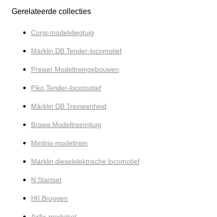
Gerelateerde collecties
Corgi-modelvliegtuig
Märklin DB Tender-locomotief
Preiser Modeltreingebouwen
Piko Tender-locomotief
Märklin DB Treineenheid
Brawa Modeltreinrijtuig
Minitrix-modeltrein
Märklin dieselelektrische locomotief
N Startset
H0 Bruggen
Airfix-modelset