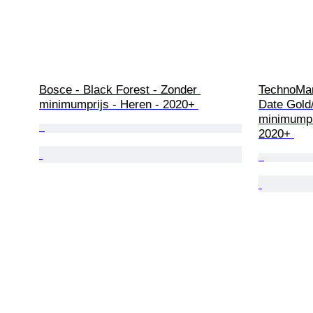
Bosce - Black Forest - Zonder 
TechnoMar
minimumprijs - Heren - 2020+ 
Date Gold/
minimumpr
2020+ 