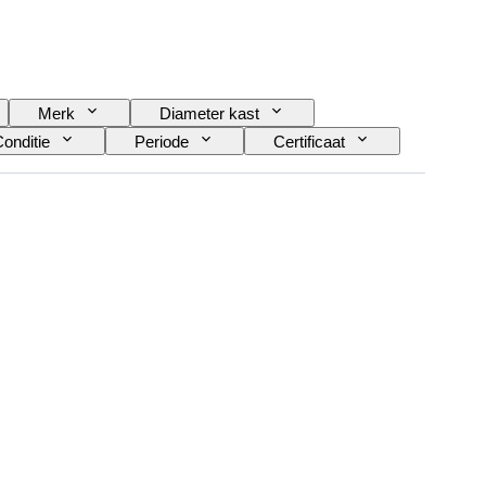
Merk
Diameter kast
onditie
Periode
Certificaat
Era
Maat op het artikel