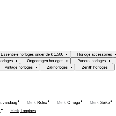
Essentiële horloges onder de € 1.500
Horloge accessoires
orloges
Ongedragen horloges
Panerai horloges
Vintage horloges
Zakhorloges
Zenith horloges
gt vandaag
Merk
Rolex
Merk
Omega
Merk
Seiko
t
Merk
Longines