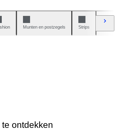
shion
Munten en postzegels
Strips
Auto's en moto
r te ontdekken