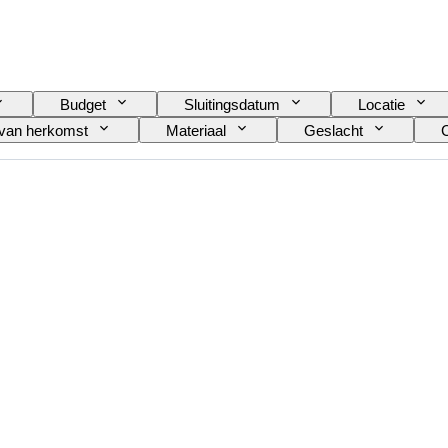
Budget
Sluitingsdatum
Locatie
van herkomst
Materiaal
Geslacht
C
Oplage
Taal
Kleur
Horloge uurwerk
Model