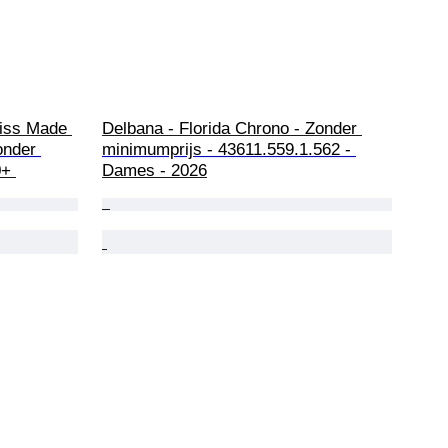
iss Made 
Delbana - Florida Chrono - Zonder 
nder 
minimumprijs - 43611.559.1.562 - 
0+ 
Dames - 2026