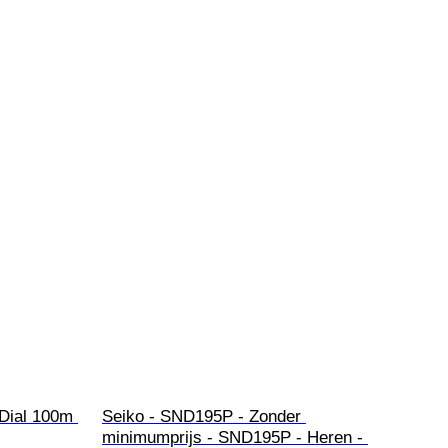
Dial 100m 
Seiko - SND195P - Zonder 
minimumprijs - SND195P - Heren - 