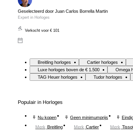
Geselecteerd door Juan Carlos Borrella Martin
Expert in Horloges
Verkocht voor
€ 101
Breitling horloges
Cartier horloges
Luxe horloges boven de € 1.500
Omega h
TAG Heuer horloges
Tudor horloges
Populair in Horloges
Nu kopen
Geen minimumprijs
Eindi
Merk
Breitling
Merk
Cartier
Merk
Tisso