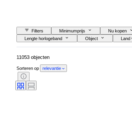
Filters
Minimumprijs
Nu kopen
Lengte horlogeband
Object
Land 
Onderwerp
Stijl
Band
Type diamant
Materiaal horlogeband
11053 objecten
Sorteren op
relevantie