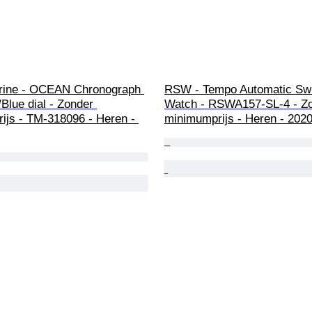
ine - OCEAN Chronograph 
RSW - Tempo Automatic Sw
Blue dial - Zonder 
Watch - RSWA157-SL-4 - Zo
ijs - TM-318096 - Heren - 
minimumprijs - Heren - 202