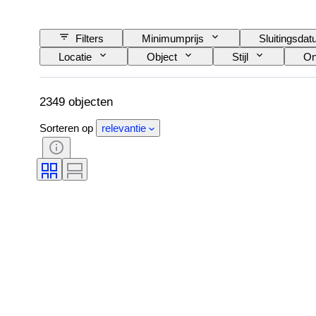
Filters
Minimumprijs
Sluitingsda
Locatie
Object
Stijl
On
2349 objecten
Sorteren op
relevantie