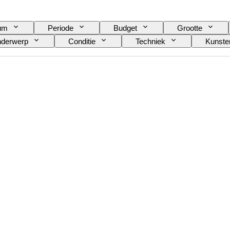
tum
Periode
Budget
Grootte
derwerp
Conditie
Techniek
Kunste