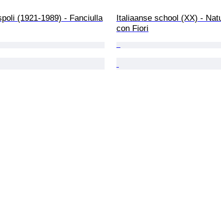
poli (1921-1989) - Fanciulla
Italiaanse school (XX) - Nat
con Fiori