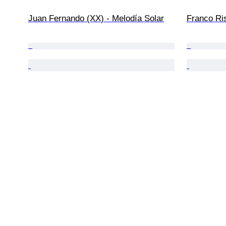
Juan Fernando (XX) - Melodía Solar
Franco Ris