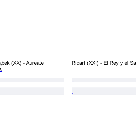
ąbek (XX) - Aureate 
Ricart (XXI) - El Rey y el S
s