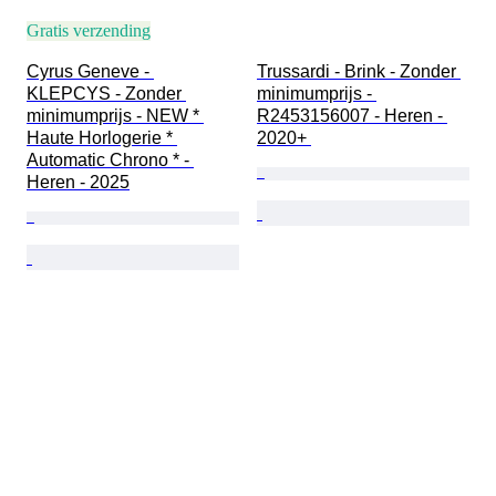
Gratis verzending
Cyrus Geneve - 
Trussardi - Brink - Zonder 
KLEPCYS - Zonder 
minimumprijs - 
minimumprijs - NEW * 
R2453156007 - Heren - 
Haute Horlogerie * 
2020+ 
Automatic Chrono * - 
Heren - 2025