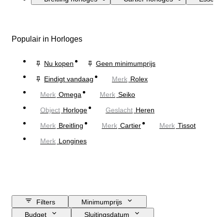
Populair in Horloges
Nu kopen
Geen minimumprijs
Eindigt vandaag
Merk
Rolex
Merk
Omega
Merk
Seiko
Object
Horloge
Geslacht
Heren
Merk
Breitling
Merk
Cartier
Merk
Tissot
Merk
Longines
Filters
Minimumprijs
Budget
Sluitingsdatum