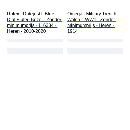
Rolex - Datejust II Blue 
Omega - Military Trench 
Dial Fluted Bezel - Zonder 
Watch – WW1 - Zonder 
minimumprijs - 116334 - 
minimumprijs - Heren - 
Heren - 2010-2020 
1914