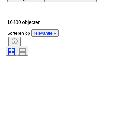
Locatie
Merk
Diameter kast
Lengte horlogeband
Object
10480 objecten
Land van herkomst
Materiaal
Geslacht
Conditie
Periode
Sorteren op
relevantie
Certificaat
Onderwerp
Oplage
Taal
Kleur
Horloge uurwerk
Materiaal horlogeband
Era
Gangreserve
Slag
Origineel / Replica
Type automobilia
Model