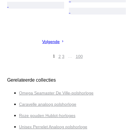
Volgende
1
2
3
…
100
Gerelateerde collecties
Omega Seamaster De Ville-polshorloge
Caravelle analoog polshorloge
Roze gouden Hublot-horloges
Unisex Perrelet Analoog polshorloge