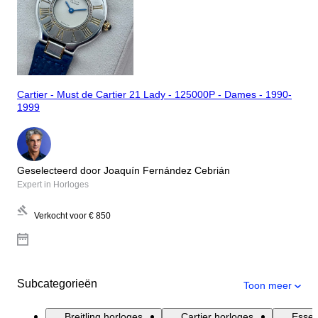
Cartier - Must de Cartier 21 Lady - 125000P - Dames - 1990-
1999
Geselecteerd door Joaquín Fernández Cebrián
Expert in Horloges
Verkocht voor
€ 850
Subcategorieën
Toon meer
Breitling horloges
Cartier horloges
Essen