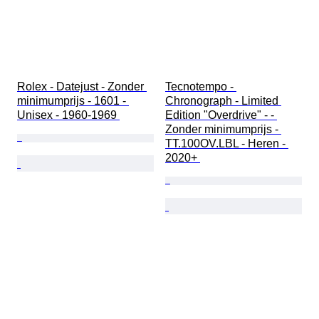
Rolex - Datejust - Zonder 
Tecnotempo - 
minimumprijs - 1601 - 
Chronograph - Limited 
Unisex - 1960-1969 
Edition "Overdrive" - - 
Zonder minimumprijs - 
TT.100OV.LBL - Heren - 
2020+ 