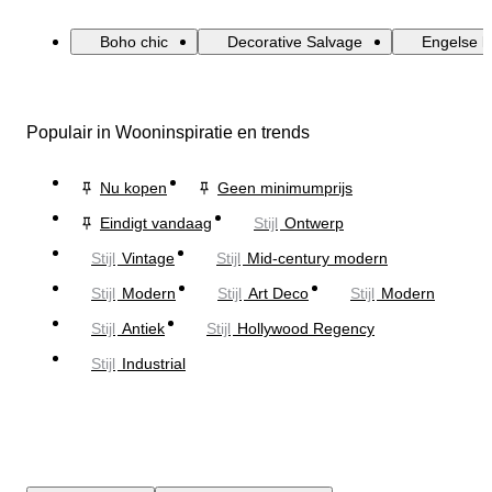
Boho chic
Decorative Salvage
Engelse la
Populair in Wooninspiratie en trends
Nu kopen
Geen minimumprijs
Eindigt vandaag
Stijl
Ontwerp
Stijl
Vintage
Stijl
Mid-century modern
Stijl
Modern
Stijl
Art Deco
Stijl
Modern
Stijl
Antiek
Stijl
Hollywood Regency
Stijl
Industrial