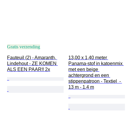
Gratis verzending
Fauteuil (2) - Amaranth, 
13,00 x 1,40 meter 
Lindehout - ZE KOMEN 
Panama-stof in katoenmix 
ALS EEN PAAR!! 2x
met een beige 
achtergrond en een 
stippenpatroon - Textiel  - 
13 m - 1.4 m