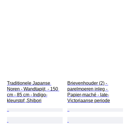
Traditionele Japanse 
Brievenhouder (2) - 
Noren - Wandtapijt  - 150 
parelmoeren inleg - 
cm - 85 cm - Indigo-
Papier-maché - late-
kleurstof ,Shibori
Victoriaanse periode