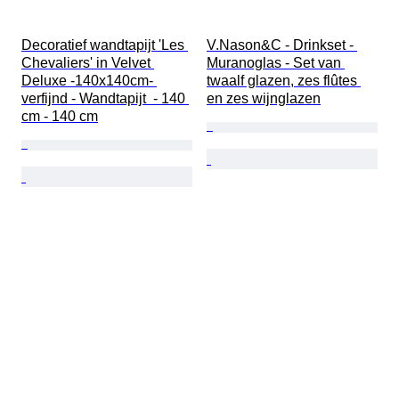
Decoratief wandtapijt 'Les 
V.Nason&C - Drinkset - 
Chevaliers' in Velvet 
Muranoglas - Set van 
Deluxe -140x140cm- 
twaalf glazen, zes flûtes 
verfijnd - Wandtapijt  - 140 
en zes wijnglazen
cm - 140 cm