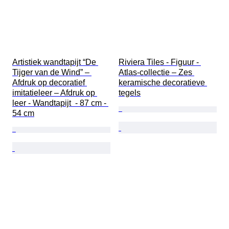
Artistiek wandtapijt “De 
Riviera Tiles - Figuur - 
Tijger van de Wind” – 
Atlas-collectie – Zes 
Afdruk op decoratief 
keramische decoratieve 
imitatieleer – Afdruk op 
tegels
leer - Wandtapijt  - 87 cm - 
54 cm