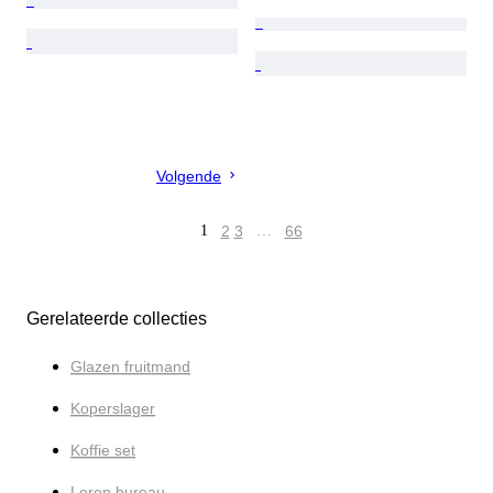
Volgende
1
2
3
…
66
Gerelateerde collecties
Glazen fruitmand
Koperslager
Koffie set
Leren bureau