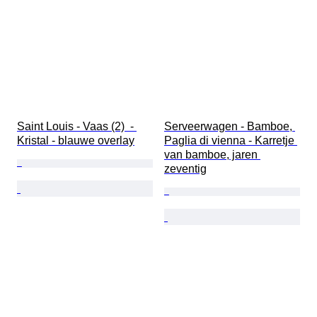
Saint Louis - Vaas (2)  - 
Serveerwagen - Bamboe, 
Kristal - blauwe overlay
Paglia di vienna - Karretje 
van bamboe, jaren 
zeventig