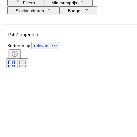
Filters
Minimumprijs
Sluitingsdatum
Budget
Locatie
Grootte
Afmetingen
Merk
Object
1567 objecten
Land van herkomst
Materiaal
Geslacht
Conditie
Periode
Sorteren op
relevantie
Certificaat
Onderwerp
Stijl
Techniek
Handtekening
Oplage
Kleur
Era
Verkocht door
Kunstenaar
Origineel / Replica
Gangreserve
Maker
Model