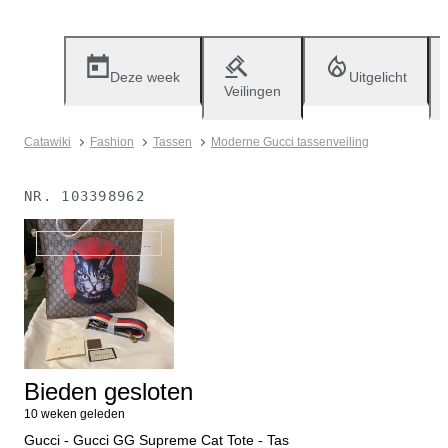
Deze week
Uitgelicht
Veilingen
Catawiki
Fashion
Tassen
Moderne Gucci tassenveiling
NR.
103398962
Niet meer beschikbaar
Bieden gesloten
10 weken geleden
Gucci - Gucci GG Supreme Cat Tote - Tas