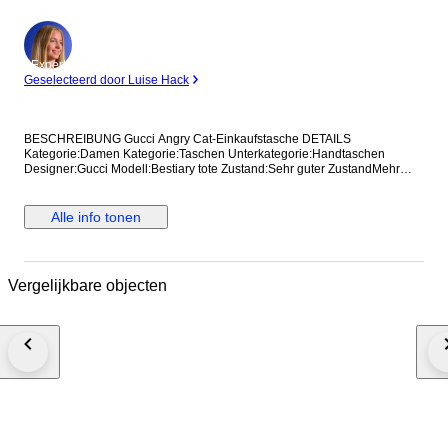
Expert
Geselecteerd door Luise Hack
BESCHREIBUNG Gucci Angry Cat-Einkaufstasche DETAILS
Kategorie:Damen Kategorie:Taschen Unterkategorie:Handtaschen
Designer:Gucci Modell:Bestiary tote Zustand:Sehr guter ZustandMehr
anzeigen... Material:Leder Farbe:Sonstige Standort:Hong Kong bei
Verkäufer Amy Referenz:42375115 Maße Breite:36 cm Höhe:37 cm
Tiefe:8 cm
Alle info tonen
Vergelijkbare objecten