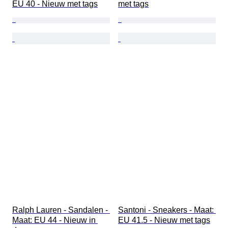
EU 40 - Nieuw met tags
met tags
Ralph Lauren - Sandalen - 
Santoni - Sneakers - Maat: 
Maat: EU 44 - Nieuw in 
EU 41.5 - Nieuw met tags