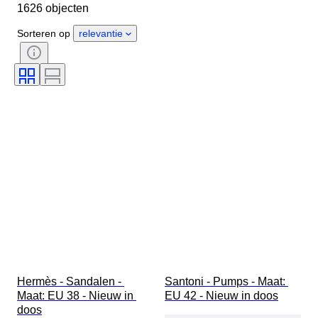
1626 objecten
Land van herkomst
Materiaal
Geslacht
Conditie
Sorteren op
relevantie
Handtekening
Kleur
Era
Accessoires inbegrepen
Patroon
Model
Hermès - Sandalen - 
Santoni - Pumps - Maat: 
Maat: EU 38 - Nieuw in 
EU 42 - Nieuw in doos
doos