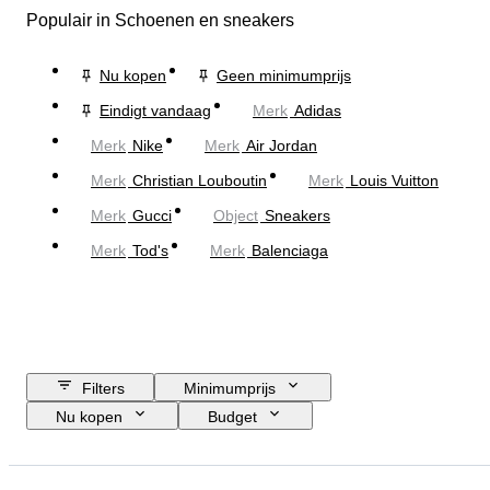
Populair in Schoenen en sneakers
Nu kopen
Geen minimumprijs
Eindigt vandaag
Merk
Adidas
Merk
Nike
Merk
Air Jordan
Merk
Christian Louboutin
Merk
Louis Vuitton
Merk
Gucci
Object
Sneakers
Merk
Tod's
Merk
Balenciaga
Filters
Minimumprijs
Nu kopen
Budget
Sluitingsdatum
Locatie
Merk
Schoenmaat
Object