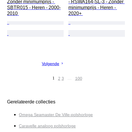
Zonder minimumprijs - 
- RSWA164-SL-3 - Zonder 
SBTR015 - Heren - 2000-
minimumprijs - Heren - 
2010 
2020+ 
Volgende
1
2
3
…
100
Gerelateerde collecties
Omega Seamaster De Ville-polshorloge
Caravelle analoog polshorloge