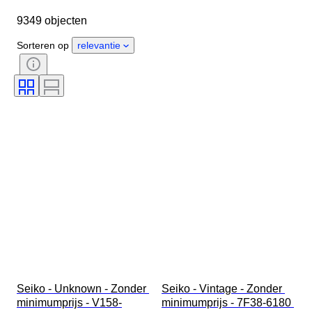
Lengte horlogeband
Object
9349 objecten
Land van herkomst
Materiaal
Geslacht
Conditie
Extra's
Sorteren op
relevantie
Periode
Certificaat
Band
Kleur
Horloge uurwerk
Materiaal horlogeband
Era
Gangreserve
Slag
Origineel / Replica
Type automobilia
Type klok
Model
Seiko - Unknown - Zonder 
Seiko - Vintage - Zonder 
minimumprijs - V158-
minimumprijs - 7F38-6180 