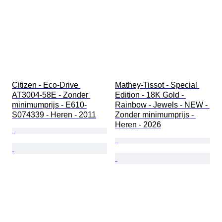
Citizen - Eco-Drive 
Mathey-Tissot - Special 
AT3004-58E - Zonder 
Edition - 18K Gold - 
minimumprijs - E610-
Rainbow - Jewels - NEW - 
S074339 - Heren - 2011
Zonder minimumprijs - 
Heren - 2026