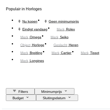
Populair in Horloges
Nu kopen
Geen minimumprijs
Eindigt vandaag
Merk
Rolex
Merk
Omega
Merk
Seiko
Object
Horloge
Geslacht
Heren
Merk
Breitling
Merk
Cartier
Merk
Tissot
Merk
Longines
Filters
Minimumprijs
Budget
Sluitingsdatum
Locatie
Merk
Diameter kast