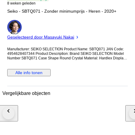
8 weken geleden
Seiko - SBTQ071 - Zonder minimumprijs - Heren - 2020+
Expert
Geselecteerd door Masayuki Nakai
Manufacturer: SEIKO SELECTION Product Name: SBTQ071 JAN Code:
4954628407344 Product Description: Brand SEIKO SELECTION Model
Number SBTQ071 Case Shape Round Crystal Material: Hardlex Display
Type: Analog Clasp: Triple-fold Case Material: Stainless Steel Case
Diameter/Width: 38.5 millimeters Case Thickness: 9.6 millimeters Band
Material/Type: Stainless Steel Band Size: Men's Standard Band Width: 20
Alle info tonen
millimeters Band Color: Silver Dial Color: Blue Bezel Material: Stainless
Steel Bezel Function: Tachymeter Bezel Calendar Function: Date Only
Other Functions: Chronograph Movement: Quartz SBTQ071 Quartz 10
ATM Water Resistance Tachymeter Stainless Steel Men's Watch Blank
Vergelijkbare objecten
warranty card included; not stamped or dated