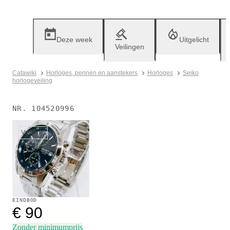
Deze week
Uitgelicht
Veilingen
Catawiki
Horloges, pennen en aanstekers
Horloges
Seiko
horlogeveiling
NR.
104520996
Verkocht
EINDBOD
€ 90
Zonder minimumprijs