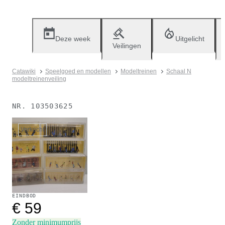
Deze week
Uitgelicht
Veilingen
Catawiki
Speelgoed en modellen
Modeltreinen
Schaal N
modeltreinenveiling
NR.
103503625
Verkocht
EINDBOD
€ 59
Zonder minimumprijs