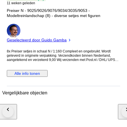
11 weken geleden
Preiser N - 9025/9026/9076/9034/3035/9053 -
Modeltreinlandschap (8) - diverse setjes met figuren
Expert
Geselecteerd door Guido Gamba
8x Preiser setjes in schaal N / 1:160 Compleet en ongebruikt. Wordt
geleverd in originele verpakking. Verzendkosten binnen Nederland,
aangetekend en verzekerd 9,00 Wij verzenden met Post.nl / DHL/ UPS
binnen Nederland en België Afhalen OP AFSPRAAK binnen 7 dagen na
sluiting mogelijk. Foto’s maken deel uit van de beschrijving Europees
retourrecht van toepassing, 14 dagen na ontvangst, retourzending voor
Alle info tonen
kosten koper.
Vergelijkbare objecten