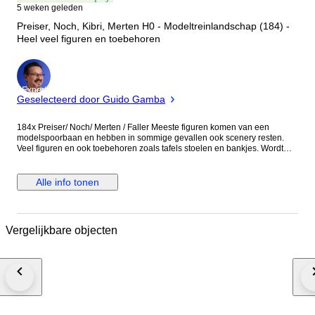
5 weken geleden
Preiser, Noch, Kibri, Merten H0 - Modeltreinlandschap (184) -
Heel veel figuren en toebehoren
Expert
Geselecteerd door Guido Gamba
184x Preiser/ Noch/ Merten / Faller Meeste figuren komen van een
modelspoorbaan en hebben in sommige gevallen ook scenery resten.
Veel figuren en ook toebehoren zoals tafels stoelen en bankjes. Wordt
geleverd zonder verpakking. Verzendkosten binnen Nederland,
aangetekend en verzekerd 9,00 Wij verzenden met Post.nl / DHL/ UPS
binnen Nederland en België Afhalen OP AFSPRAAK binnen 7 dagen na
Alle info tonen
sluiting mogelijk. Foto’s maken deel uit van de beschrijving Europees
retourrecht van toepassing, 14 dagen na ontvangst, retourzending voor
kosten koper.
Vergelijkbare objecten