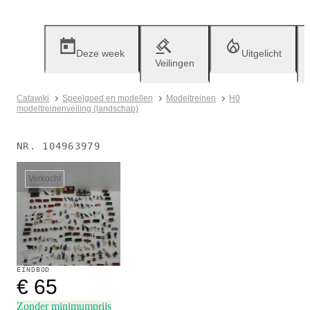
Deze week
Uitgelicht
Veilingen
Catawiki
Speelgoed en modellen
Modeltreinen
H0
modeltreinenveiling (landschap)
NR.
104963979
Verkocht
EINDBOD
€ 65
Zonder minimumprijs