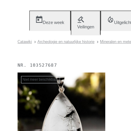
Deze week
Uitgelich
Veilingen
Catawiki
Archeologie en natuurlijke historie
Mineralen en mete
NR.
103527687
Niet meer beschikbaar