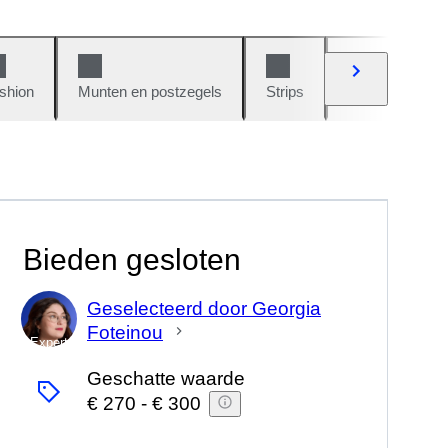
shion
Munten en postzegels
Strips
Auto's en moto
Bieden gesloten
Geselecteerd door Georgia
Foteinou
Expert
Geschatte waarde
€ 270
-
€ 300