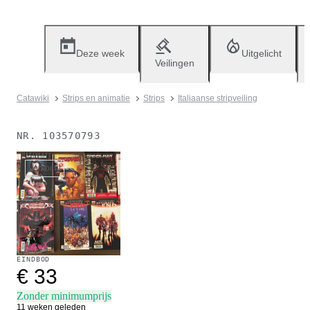
Deze week
Uitgelicht
Veilingen
Catawiki
Strips en animatie
Strips
Italiaanse stripveiling
NR.
103570793
Verkocht
EINDBOD
€ 33
Zonder minimumprijs
11 weken geleden