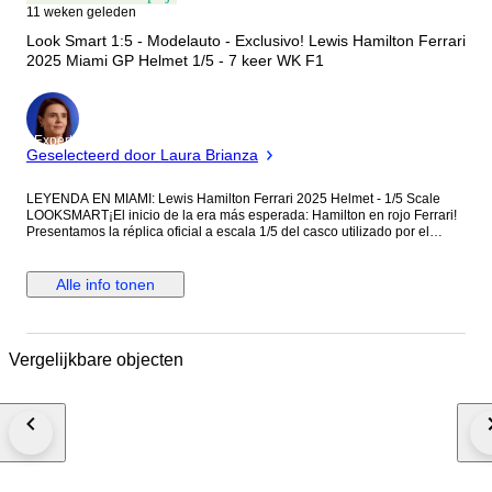
11 weken geleden
Look Smart 1:5 - Modelauto - Exclusivo! Lewis Hamilton Ferrari
2025 Miami GP Helmet 1/5 - 7 keer WK F1
Expert
Geselecteerd door Laura Brianza
LEYENDA EN MIAMI: Lewis Hamilton Ferrari 2025 Helmet - 1/5 Scale
LOOKSMART¡El inicio de la era más esperada: Hamilton en rojo Ferrari!
Presentamos la réplica oficial a escala 1/5 del casco utilizado por el
heptacampeón mundial Lewis Hamilton durante el Gran Premio de Miami
2025 (Ref. LSHEL015). Este no es solo un casco de carreras; es una
declaración de intenciones y el símbolo de la unión entre el piloto más
Alle info tonen
exitoso de la historia y la escudería más legendaria. Se trata de una
edición de coleccionista extremadamente cotizada, fabricada por
LOOKSMART, la marca de referencia para los productos oficiales de
Ferrari. Al ser un producto 100% Original con Licencia Oficial, es la pieza
Vergelijkbare objecten
central que toda vitrina de F1 necesita para documentar el primer año de
Sir Lewis en Maranello. Miami 2025: El Diseño "Rainbow" de la
SolidaridadEste casco de la referencia LSHEL015 destaca por ser uno
de los diseños más vibrantes y significativos de la carrera de Hamilton:
Edición Especial Miami: Para su primer GP en Florida vestido de rojo,
Lewis presentó un diseño espectacular que integra los colores del
arcoíris en la base amarilla, enviando un mensaje global de apoyo a la
comunidad LGBTQ+. Fusión Ferrari-Hamilton: El casco combina el