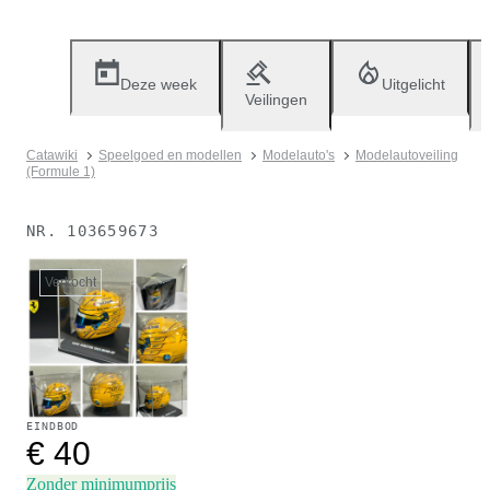
Deze week
Uitgelicht
Veilingen
Catawiki
Speelgoed en modellen
Modelauto's
Modelautoveiling
(Formule 1)
NR.
103659673
Verkocht
EINDBOD
€ 40
Zonder minimumprijs