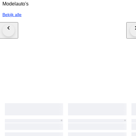
une la lucha social de Lewis con la gloria de Ferrari. ¡Haga su pedido hoy
Modelauto's
mismo! Envío: Envío internacional certificado con número de
seguimiento. Embalaje profesional con protección perimetral reforzada
Bekijk alle
para garantizar que la urna de metacrilato llegue intacta. Palabras Clave:
Lewis Hamilton, Ferrari F1, Casco 1/5, Looksmart LSHEL015, Miami GP
2025, Hamilton 44, Scuderia Ferrari HP, Rainbow Helmet, Memorabilia
Ferrari.