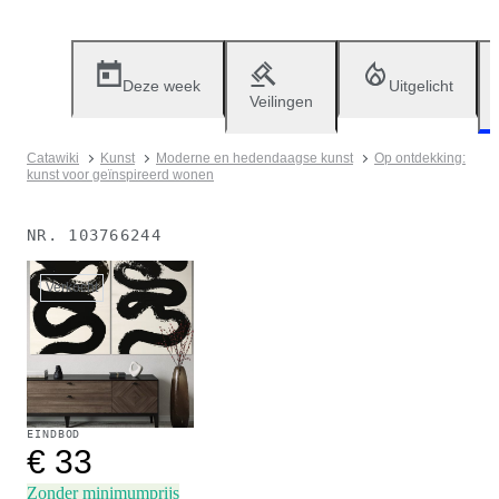
Deze week
Uitgelicht
Veilingen
Catawiki
Kunst
Moderne en hedendaagse kunst
Op ontdekking:
kunst voor geïnspireerd wonen
NR.
103766244
Verkocht
EINDBOD
€ 33
Zonder minimumprijs