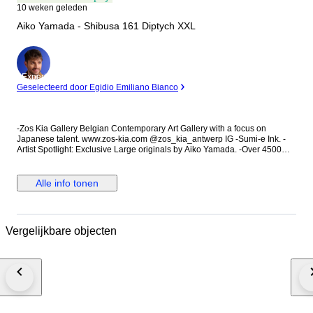
10 weken geleden
Aiko Yamada - Shibusa 161 Diptych XXL
Expert
Geselecteerd door Egidio Emiliano Bianco
-Zos Kia Gallery Belgian Contemporary Art Gallery with a focus on
Japanese talent. www.zos-kia.com @zos_kia_antwerp IG -Sumi-e Ink. -
Artist Spotlight: Exclusive Large originals by Aiko Yamada. -Over 4500
Zos Kia Paintings arrived in homes, offices and galleries around the
world. -Painted on premium Caravaggio Italian cotton canvas. -Signed on
the back with a Certificate of Authenticity. -Auction Exclusive. -Follow Zos
Alle info tonen
Kia Gallery on Catawiki. -Some delay in shipping can happen because of
high volume. Please have some patience. "Unique and timeless pieces to
elevate your interior at home or work." Aiko Yamada, born in the culturally
rich city of Kyoto in 1979, is an emerging artist in contemporary art. She
Vergelijkbare objecten
uses high-quality imported Japanese sumi ink, known for its rich tones
and smooth application, to bring depth and authenticity to her work. Her
minimalist and abstract creations merge traditional Japanese aesthetics
with modern abstraction. Deeply influenced by calligraphy and sumi-e,
Yamada's art is characterized by simplicity, bold shapes, and primary
colors. Yamada’s art complements both traditional Japanese interiors and
modern European spaces. Her minimalist approach, characterized by
clean lines and serene compositions, fits seamlessly into various settings,