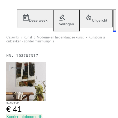
Deze week
Uitgelicht
Veilingen
Catawiki
Kunst
Moderne en hedendaagse kunst
Kunst om te
ontdekken · zonder minimumprijs
NR.
103767317
Verkocht
EINDBOD
€ 41
Zonder minimumprijs