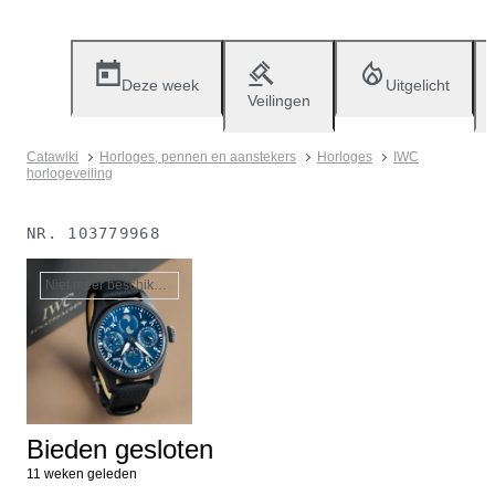
Deze week
Uitgelicht
Veilingen
Catawiki
Horloges, pennen en aanstekers
Horloges
IWC
horlogeveiling
NR.
103779968
Niet meer beschikbaar
Bieden gesloten
11 weken geleden