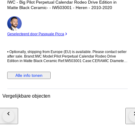
IWC - Big Pilot Perpetual Calendar Rodeo Drive Edition in
Matte Black Ceramic- - IW503001 - Heren - 2010-2020
Expert
Geselecteerd door Pasquale Picca
•⁠ ⁠Optionally, shipping from Europe (EU) is available. Please contact seller
after sale. Brand:IWC Model:Pilot Perpetual Calendar Rodeo Drive
Edition in Matte Black Ceramic Ref:IW503001 Case:CERAMİC Diameter:
46,5mm without crown Movement:AUTOMATİC Strap/Bracelet:ORİGİNAL
Strap/Bracelet length: Visible at photos Clasp:ORİGİNAL Condition: Worn
and in very good condition Extras: No Box , No Papers The box shown in
Alle info tonen
the picture is a shooting accessories. Not included. Shipping via Fedex or
UPS (Its so safe and fast) #Watchbonafide #yearofthehorse
Vergelijkbare objecten