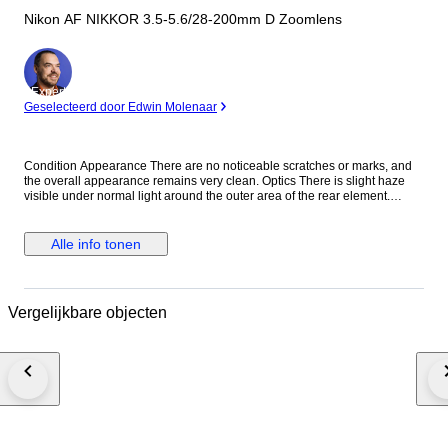
Nikon AF NIKKOR 3.5-5.6/28-200mm D Zoomlens
Expert
Geselecteerd door Edwin Molenaar
Condition Appearance There are no noticeable scratches or marks, and
the overall appearance remains very clean. Optics There is slight haze
visible under normal light around the outer area of the rear element.
However, this does not affect image quality at all, so you can use it with
confidence. We inspect our items using stronger light than standard
checks, allowing us to provide more accurate information regarding
Alle info tonen
optical condition. Function Fully functional. All operations work properly
without any issues. Accessories Front lens cap Rear lens cap Everything
shown in the photos is included. Description This versatile Nikon 28-
200mm zoom lens covers a wide focal range, making it an excellent all-in-
Vergelijkbare objecten
one solution for travel and everyday photography. Shipping We ship via
DHL, EMS, UPS, or other DDU methods. Import duties and taxes are the
responsibility of the buyer. Final Message Thank you for your interest. This
Nikon 28-200mm lens offers excellent versatility, allowing you to capture
everything from wide-angle scenes to telephoto subjects with a single
lens. Despite minor age-related optical signs, it delivers reliable
performance with no impact on image quality. Each item is carefully
inspected and securely packed to ensure safe delivery worldwide. We
look forward to your purchase. 8B265-0157 25