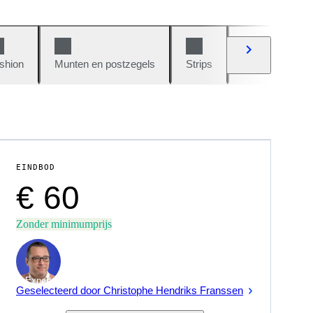
shion
Munten en postzegels
Strips
Auto's en moto
EINDBOD
€ 60
Zonder minimumprijs
Expert
Geselecteerd door Christophe Hendriks Franssen