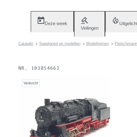
Deze week
Uitgelich
Veilingen
Catawiki
Speelgoed en modellen
Modeltreinen
Fleischmann
NR.
103854662
Verkocht