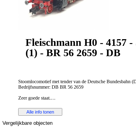
Fleischmann H0 - 4157 -
(1) - BR 56 2659 - DB
Stoomlocomotief met tender van de Deutsche Bundesbahn 
Bedrijfsnummer: DB BR 56 2659
Zeer goede staat.
Uitgebreid getest en werkend bevonden.
Alle info tonen
Bekijk de foto's voor een goede indruk en de details.
Verzending geschiedt verzekerd en aangetekend.
Vergelijkbare objecten