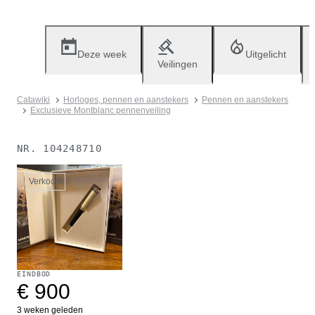
Deze week
Uitgelicht
Veilingen
Catawiki
Horloges, pennen en aanstekers
Pennen en aanstekers
Exclusieve Montblanc pennenveiling
NR.
104248710
Verkocht
EINDBOD
€ 900
3 weken geleden