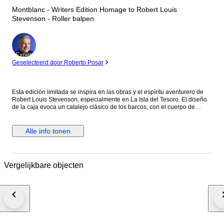
Montblanc - Writers Edition Homage to Robert Louis
Stevenson - Roller balpen
Expert
Geselecteerd door Roberto Posar
Esta edición limitada se inspira en las obras y el espíritu aventurero de
Robert Louis Stevenson, especialmente en La Isla del Tesoro. El diseño
de la caja evoca un catalejo clásico de los barcos, con el cuerpo de
resina negra preciosa decorado con cruces ("X"), como en los mapas del
tesoro, y detalles náuticos. El clip de platino evoca un cordón de amarre,
y la rosa de los vientos grabada bajo el clip refuerza la temática de la
Alle info tonen
navegación y el descubrimiento. La parte superior del capuchón luce el
emblema Montblanc con una calavera y huesos cruzados, una clara
referencia pirata a la obra.
Vergelijkbare objecten