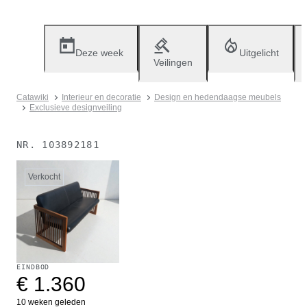
Deze week
Uitgelicht
Veilingen
Catawiki
Interieur en decoratie
Design en hedendaagse meubels
Exclusieve designveiling
NR.
103892181
Verkocht
EINDBOD
€ 1.360
10 weken geleden