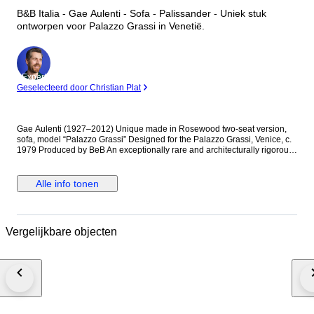
B&B Italia - Gae Aulenti - Sofa - Palissander - Uniek stuk
ontworpen voor Palazzo Grassi in Venetië.
Expert
Geselecteerd door Christian Plat
Gae Aulenti (1927–2012) Unique made in Rosewood two-seat version,
sofa, model “Palazzo Grassi” Designed for the Palazzo Grassi, Venice, c.
1979 Produced by BeB An exceptionally rare and architecturally rigorous
two-seat sofa designed by Gae Aulenti for the furnishing of Palazzo
Grassi, Venice, conceived as part of her celebrated intervention on the
historic interior. The structure is crafted in solid palisander (rosewood), its
Alle info tonen
severe rectilinear geometry softened by the rhythmic vertical slats forming
the armrests—an unmistakable dialogue between modernist discipline
and Venetian architectural tradition. The generously proportioned seat
and backrest are upholstered in original black leather, offering a
Vergelijkbare objecten
deliberate contrast between material warmth and formal austerity.