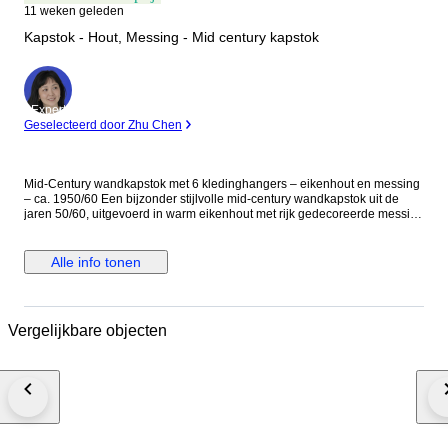
11 weken geleden
Kapstok - Hout, Messing - Mid century kapstok
Expert
Geselecteerd door Zhu Chen
Mid-Century wandkapstok met 6 kledinghangers – eikenhout en messing
– ca. 1950/60 Een bijzonder stijlvolle mid-century wandkapstok uit de
jaren 50/60, uitgevoerd in warm eikenhout met rijk gedecoreerde messing
kapstokhaken en zes bijpassende houten kledinghangers. Dit type
kapstok weerspiegelt perfect het design van het midden van de 20e
eeuw: functioneel, elegant en met aandacht voor ambachtelijke details.
Alle info tonen
De kapstok bestaat uit twee identieke wandpanelen van massief
eikenhout, elk voorzien van een decoratieve messing kapstokhaak met
dubbele functie: een bovenhaak voor jassen en een lagere haak voor
accessoires zoals hoeden, sjaals of tassen. De ornamentiek van het
Vergelijkbare objecten
metaalwerk heeft een subtiele Art Nouveau / klassieke invloed, wat in de
jaren 50 en 60 vaak werd gecombineerd met de strakkere vormen van het
mid-century design. Bijzonder aan dit ensemble zijn de zes originele
houten kledinghangers, eveneens uitgevoerd in eikenhout en voorzien
van metalen ophanghaken. De brede vorm van de hangers is ontworpen
om jassen en colberts goed te ondersteunen zonder de schouders te
vervormen – een kenmerk dat vaak werd toegepast in
kwaliteitskapstokken uit het midden van de 20e eeuw. In de jaren 50 en