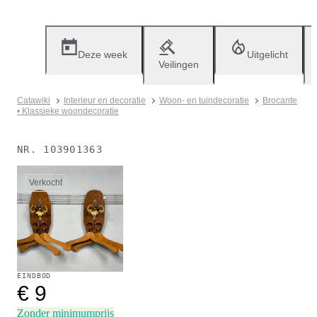
Deze week
Uitgelicht
Veilingen
Catawiki
Interieur en decoratie
Woon- en tuindecoratie
Brocante
• Klassieke woondecoratie
NR.
103901363
Verkocht
EINDBOD
€ 9
Zonder minimumprijs