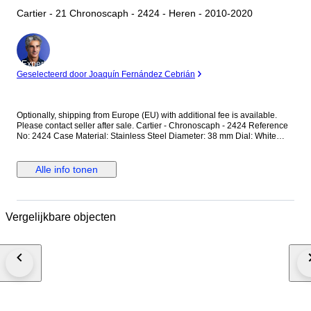
Cartier - 21 Chronoscaph - 2424 - Heren - 2010-2020
Expert
Geselecteerd door Joaquín Fernández Cebrián
Optionally, shipping from Europe (EU) with additional fee is available.
Please contact seller after sale. Cartier - Chronoscaph - 2424 Reference
No: 2424 Case Material: Stainless Steel Diameter: 38 mm Dial: White
Colour Original Cartier Dial with Chronoscaph Glass: Scracth Resistant
Sapphire (Crystal) glass Bracelet: Original Cartier Rubber Strap / Fits up
to 17.5-18 cm wrist approximately Clasp: Hidden Deployment Case Back:
Alle info tonen
Solid Condition: Worn & Very good condition Movement: Quartz
Functions: Hour, Minute,Second and Date with Chronograph Extras: No
Box / No Paper (The box that appears in the photos is my shooting
platform.) **I will use FedEX / Ups worldwide priority shipping to make
Vergelijkbare objecten
sure that the items finds you as soon as possible (takes usually 3-5 days
*we don't guarantee water resistance ** Receiver responsible with the
custom fees