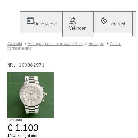
Deze week
Uitgelicht
Veilingen
Catawiki
Horloges, pennen en aanstekers
Horloges
Cartier
horlogeveiling
NR.
103962971
Verkocht
EINDBOD
€ 1.100
10 weken geleden