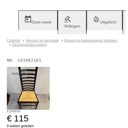
Deze week
Uitgelicht
Veilingen
Catawiki
Interieur en decoratie
Design en hedendaagse meubels
Designmeubel-veiling
NR.
103982165
Verkocht
EINDBOD
€ 115
8 weken geleden