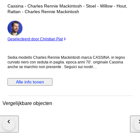
Cassina - Charles Rennie Mackintosh - Stoel - Willow - Hout,
Rattan - Charles Rennie Mackintosh
Expert
Geselecteerd door Christian Plat
Sedia modello Charles Rennie Mackintosh marca CASSINA. in legno
curvato nero con seduta in paglia. epoca anni 70’. originale Cassina
anche se marchio non presente . Seguici sui nostri
social:@alexdesignmilano. Oggetto da collezione raro ed introvabile.
Sedia misure h. 103, h seduta 45, larghezza massima 45 cm, prof 40 cm
circa.
Alle info tonen
Vergelijkbare objecten