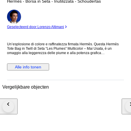
Hermès - Borsa in Seta - Inutilizzata - Schoudertas
Expert
Geselecteerd door Lorenzo Altimani
Un’esplosione di colore e raffinatezza firmata Hermès. Questa Hermès
Tote Bag in Twill di Seta “Les Plumes” Multicolor – Mai Usata, è un
omaggio alla leggerezza delle piume e alla potenza grafica
dell'artigianato Hermès. I toni intensi del blu, giallo e bianco si intrecciano
in un pattern magnetico che la rende non solo una borsa, ma un vero
pezzo da collezione. Perfetta per chi vuole distinguersi con un’eleganza
Alle info tonen
fuori dal comune anche nei momenti più casual. SCHEDA TECNICA
Questa Hermès Tote Bag in Twill di Seta “Les Plumes” Multicolor – Mai
Usata è realizzata in seta e si racchiude nella sua sacca. Mai usata è
completa di scatola, busta shopper, etichette e nastro. DIMENSIONI
Vergelijkbare objecten
Hermès Tote Bag in Twill di Seta “Les Plumes” Multicolor – Mai Usata
Lunghezza: 37 cm Altezza: 38 cm Larghezza: 2 cm Manici: 29 cm
DETTAGLI Codice: 6178B448 Brand: Hermès Made in: Francia
Colore: Multicolore Materiale: Seta Condizioni: Nuovo Questa Hermès
Tote Bag in Twill di Seta “Les Plumes” Multicolor – Mai Usata Arriva
completa di scatola e shopper originali: un vero gioiello da regalarsi (o da
farsi regalare).