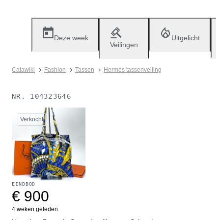
Deze week
Uitgelicht
Veilingen
Catawiki
Fashion
Tassen
Hermès tassenveiling
NR.
104323646
Verkocht
EINDBOD
€ 900
4 weken geleden