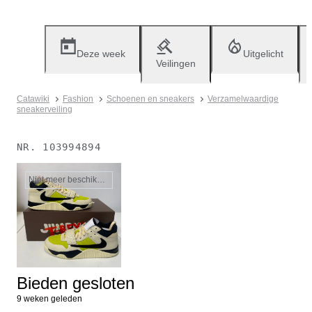
Deze week
Uitgelicht
Veilingen
Catawiki
Fashion
Schoenen en sneakers
Verzamelwaardige
sneakerveiling
NR.
103994894
Niet meer beschikbaar
Bieden gesloten
9 weken geleden