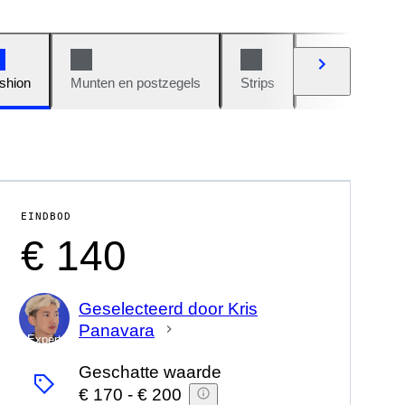
shion
Munten en postzegels
Strips
Auto's en moto
EINDBOD
€ 140
Geselecteerd door Kris
Panavara
Expert
Geschatte waarde
€ 170
-
€ 200