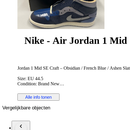
Nike - Air Jordan 1 Mid 
Jordan 1 Mid SE Craft – Obsidian / French Blue / Ashen Slat
Size: EU 44.5
Condition: Brand New
The Jordan 1 Mid SE Craft is a premium reinterpretation of th
Alle info tonen
layered materials and exposed stitching. This colorway combi
stylish and contemporary look. Perfect for collectors and sne
Vergelijkbare objecten
Details:
Model: Jordan 1 Mid SE Craft