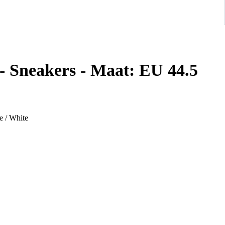
- Sneakers - Maat: EU 44.5
e / White
e classic Jordan 1 Mid, featuring a deconstructed design with
nes Obsidian, French Blue, Ashen Slate, and White, offering a
aker enthusiasts seeking a unique and wearable Jordan 1.