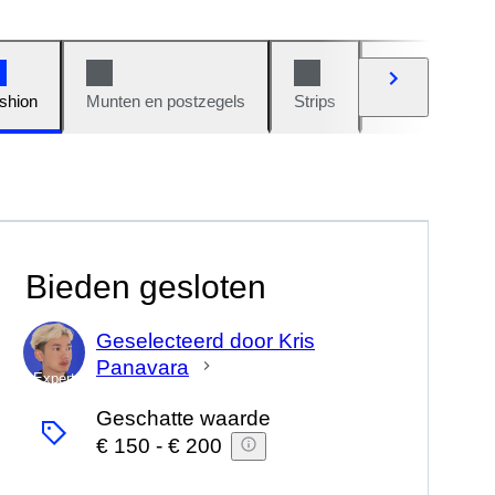
shion
Munten en postzegels
Strips
Auto's en moto
Bieden gesloten
Geselecteerd door Kris
Panavara
Expert
Geschatte waarde
€ 150
-
€ 200