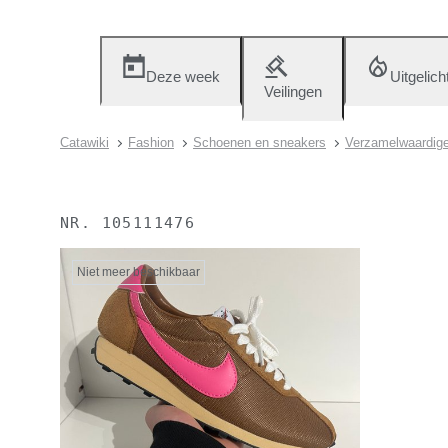
Deze week
Uitgelich
Veilingen
Catawiki
Fashion
Schoenen en sneakers
Verzamelwaardige
NR.
105111476
Niet meer beschikbaar