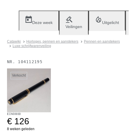
Deze week
Uitgelicht
Veilingen
Catawiki
Horloges, pennen en aanstekers
Pennen en aanstekers
Luxe schrijfwarenveiling
NR.
104112195
Verkocht
EINDBOD
€ 126
8 weken geleden