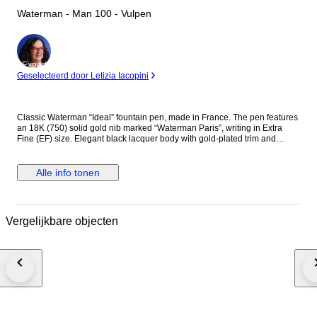
Waterman - Man 100 - Vulpen
Expert
Geselecteerd door Letizia Iacopini
Classic Waterman “Ideal” fountain pen, made in France. The pen features
an 18K (750) solid gold nib marked “Waterman Paris”, writing in Extra
Fine (EF) size. Elegant black lacquer body with gold-plated trim and
original Waterman clip. The pen shows visible signs of use, including
surface scratches on the lacquer, consistent with age. The nib is in good
condition with no visible damage. Equipped with converter filling system.
Alle info tonen
A reliable and collectible Waterman model from the late 20th century.
Length: 14.2 cm Diameter: 1.2 cm
Vergelijkbare objecten