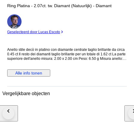
Ring Platina - 2.07ct. tw. Diamant (Natuurlijk) - Diamant
Expert
Geselecteerd door Lucas Escoto
Anello stile decò in platino con diamante centrale taglio brillante da circa
0.45 ct Il resto dei diamanti taglio brillante per un totale di 1.62 ct La parte
superiore dell'anello misura: 2.00 x 2.00 cm Peso: 6.50 g Misura anello:
EU 51 (è possibile cambiare la misura) Completo di garanzia e scatola.
Spedizione tracciata e assicurata. Gli acquirenti al di fuori dell' UE devono
tenere conto dell'IVA e dei dazi doganali che devono pagare. Dogana e
Alle info tonen
tasse: il tuo paese di residenza potrebbe imporre dazi doganali e tasse
d'importazione supplementari. Si prega di verificare le leggi del proprio
paese di residenza se sono applicabili tasse o dazi d'importazione. Non
possiamo essere ritenuti responsabili per eventuali spese sostenute per
Vergelijkbare objecten
l'importazione di gioielli nel vostro paese di residenza Campanile Gioielli
S.R.L