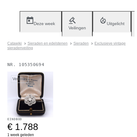
Deze week
Uitgelicht
Veilingen
Catawiki
Sieraden en edelstenen
Sieraden
Exclusieve vintage
sieradenveiling
NR.
105350694
Verkocht
EINDBOD
€ 1.788
1 week geleden