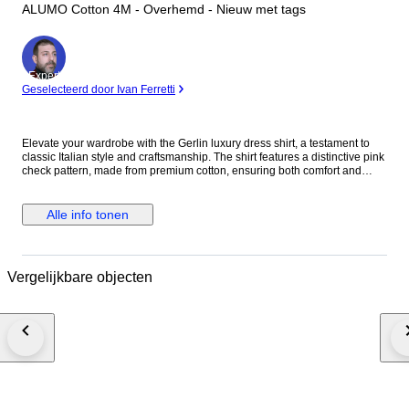
ALUMO Cotton 4M - Overhemd - Nieuw met tags
Expert
Geselecteerd door Ivan Ferretti
Elevate your wardrobe with the Gerlin luxury dress shirt, a testament to
classic Italian style and craftsmanship. The shirt features a distinctive pink
check pattern, made from premium cotton, ensuring both comfort and
durability. With its long sleeves, standard cuffs, and a spread collar that
adds a touch of sophistication, this shirt is designed for those who
appreciate attention to detail. Tailored to a regular fit, this no-size shirt
Alle info tonen
offers a timeless aesthetic that's versatile for both casual and formal
occasions. Its alumo cotton fabric, known for its breathability and strength,
makes it a suitable choice for year-round wear. Proudly made in Italy, it's a
limited edition piece that promises to be a standout in any discerning
Vergelijkbare objecten
gentleman's collection. Material: 100% Cotton