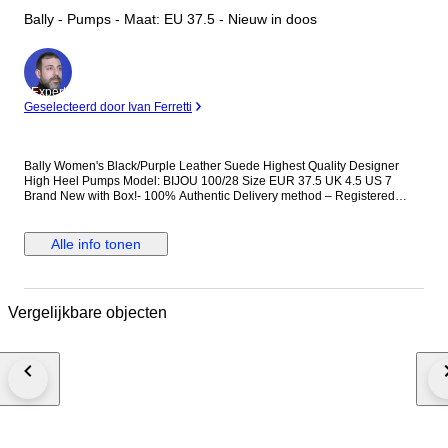
Bally - Pumps - Maat: EU 37.5 - Nieuw in doos
Expert
Geselecteerd door Ivan Ferretti
Bally Women's Black/Purple Leather Suede Highest Quality Designer
High Heel Pumps Model: BIJOU 100/28 Size EUR 37.5 UK 4.5 US 7
Brand New with Box!- 100% Authentic Delivery method – Registered
(Tracked / Signed For) Priority Airmail International postage. Item Number:
S1CC00249
Alle info tonen
Vergelijkbare objecten