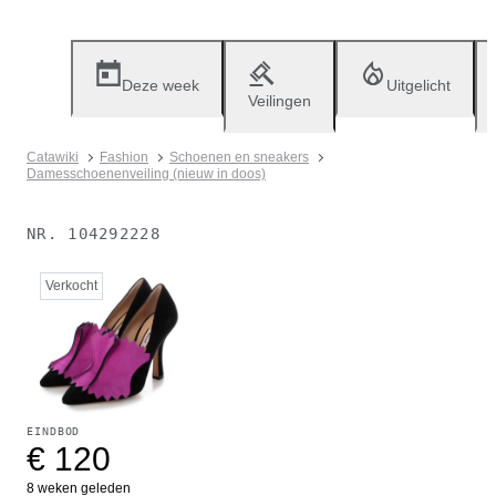
Deze week
Uitgelicht
Veilingen
Catawiki
Fashion
Schoenen en sneakers
Damesschoenenveiling (nieuw in doos)
NR.
104292228
Verkocht
EINDBOD
€ 120
8 weken geleden