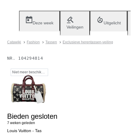
Deze week
Uitgelicht
Veilingen
Catawiki
Fashion
Tassen
Exclusieve herentassen-veiling
NR.
104294814
Niet meer beschikbaar
Bieden gesloten
7 weken geleden
Louis Vuitton - Tas