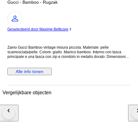
Gucci - Bamboo - Rugzak
Expert
Geselecteerd door Maxime Betticare
Zaino Gucci Bamboo vintage misura piccola. Materiale: pelle
scamosciata/pelle. Colore: giallo. Manico bamboo. Interno con tasca
principale e una tasca con zip e ciondolo in metallo dorato. Dimensioni
cm 22 (larghezza) x 22 (altezza) x 7 (profondità). Zaino vintage in ottime
condizioni che presenta principalmente difetti legati a macchie di sporco
per la conservazione soprattutto nelle parti in camoscio. Necessita
Alle info tonen
semplicemente di pulizia. Deformazione dei manici in pelle, leggeri segni.
Leggero scolorimento, graffi e ossidazione delle parti metalliche,
Condizioni interne: buone condizioni. Leggero odore di chiuso.
Spedizione assicurata entro 24/48 ore dal pagamento. Eventuali
Vergelijkbare objecten
limitazioni o costi di importazione e dogana sono a carico dell'acquirente.