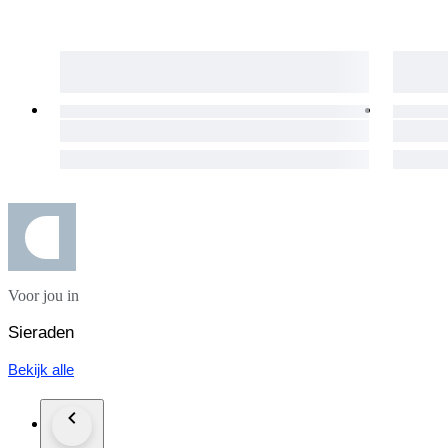
Boucles d'oreilles victoriennes anciennes en or rose 14 carats e
Orecchini vittoriani antichi in oro rosa 14 carati e argento con
Antike viktorianische Ohrringe aus 14-karätigem Roségold un
Voor jou in
Sieraden
Bekijk alle