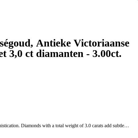
ségoud, Antieke Victoriaanse
0 ct diamanten - 3.00ct.
histication. Diamonds with a total weight of 3.0 carats add subtle
on of 14K Rose Gold and Pearls dangling below complement every