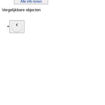
Alle info tonen
Vergelijkbare objecten
METAL & STONES
Metal 14K Rose Gold
Stones Diamond
Diamond Carat 3.00
Stamp 585
TYPE & SIZE
Earring Type Dangle
Earring Closure Omega Back
Length 2.00" 5.0 cm
Width 1.0" 2.5 cm
Weight 27.7 grams
Condition Excellent
This jewelry piece is offered in estate condition
Shipping by FedEx/DHL Express delivery time 2-3 business d