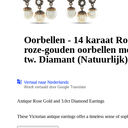
Oorbellen - 14 karaat Ro
roze-gouden oorbellen met 3,
tw. Diamant (Natuurlijk)
Vertaal naar Nederlands
Wordt vertaald door Google Translate
Antique Rose Gold and 3.0ct Diamond Earrings
These Victorian antique earrings offer a timeless sense of sop
sparkle to the settings, which are crafted from a combinati
movement. Each earring measures 2.0” long by 1.0” wide.