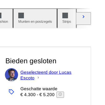
shion
Munten en postzegels
Strips
Auto's en moto
Bieden gesloten
Geselecteerd door Lucas
Escoto
Expert
Geschatte waarde
€ 4.300
-
€ 5.200