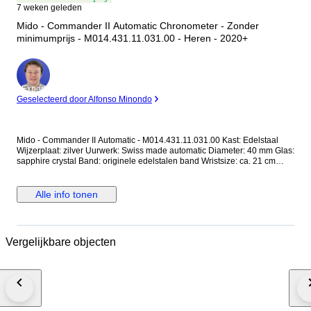
7 weken geleden
Mido - Commander II Automatic Chronometer - Zonder
minimumprijs - M014.431.11.031.00 - Heren - 2020+
Expert
Geselecteerd door Alfonso Minondo
Mido - Commander II Automatic - M014.431.11.031.00 Kast: Edelstaal
Wijzerplaat: zilver Uurwerk: Swiss made automatic Diameter: 40 mm Glas:
sapphire crystal Band: originele edelstalen band Wristsize: ca. 21 cm
Staat: Nieuwstaat! Garantie: 1 jaar "de Horlogemeesters" Wordt geleverd
in originele doos + echtheidscertificaat van "de Horlogemeesters".
Aangetekende en verzekerde verzending (DHL-express).
Alle info tonen
Vergelijkbare objecten