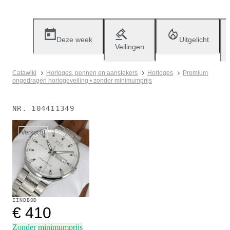
Deze week
Uitgelicht
Veilingen
Catawiki
Horloges, pennen en aanstekers
Horloges
Premium
ongedragen horlogeveiling • zonder minimumprijs
NR.
104411349
Verkocht
EINDBOD
€ 410
Zonder minimumprijs