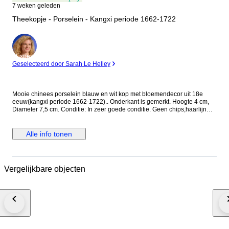
7 weken geleden
Theekopje - Porselein - Kangxi periode 1662-1722
Expert
Geselecteerd door Sarah Le Helley
Mooie chinees porselein blauw en wit kop met bloemendecor uit 18e
eeuw(kangxi periode 1662-1722).. Onderkant is gemerkt. Hoogte 4 cm,
Diameter 7,5 cm. Conditie: In zeer goede conditie. Geen chips,haarlijn
of/en restauratie. Het kavel wordt zorgvuldig ingepakt en aangetekend
verzonden.
Alle info tonen
Vergelijkbare objecten