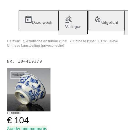
Deze week
Uitgelicht
Veilingen
Catawiki
Aziatische en tribale kunst
Chinese kunst
Exclusieve
Chinese kunstveiling (privécollectie)
NR.
104419379
Verkocht
EINDBOD
€ 104
Zonder minimumprijs