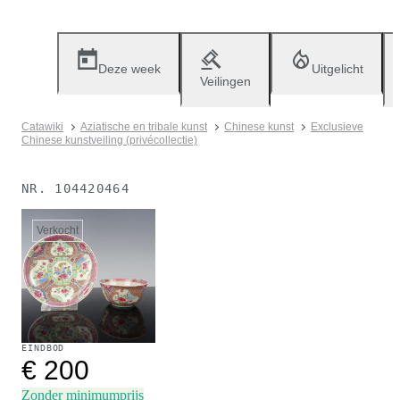
Deze week
Uitgelicht
Veilingen
Catawiki
Aziatische en tribale kunst
Chinese kunst
Exclusieve
Chinese kunstveiling (privécollectie)
NR.
104420464
Verkocht
EINDBOD
€ 200
Zonder minimumprijs