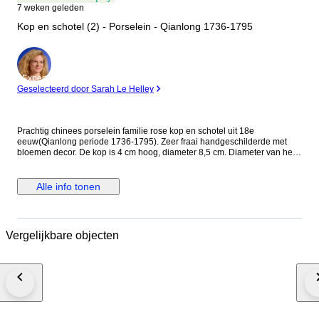
7 weken geleden
Kop en schotel (2) - Porselein - Qianlong 1736-1795
Expert
Geselecteerd door Sarah Le Helley
Prachtig chinees porselein familie rose kop en schotel uit 18e
eeuw(Qianlong periode 1736-1795). Zeer fraai handgeschilderde met
bloemen decor. De kop is 4 cm hoog, diameter 8,5 cm. Diameter van het
schoteltje is 13,3 cm. Conditie: Beide zijn zeer goede conditie. Enkele
klein bakfouttjes. Geen chips,haarlijn en/of restauraties. Het kavel wordt
zorgvuldig ingepakt en aangetekend verzonden.
Alle info tonen
Vergelijkbare objecten