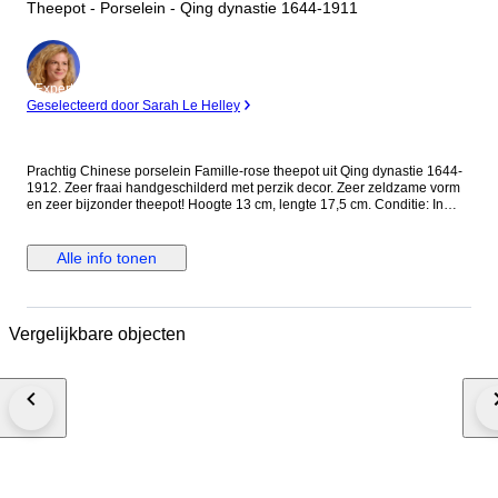
Theepot - Porselein - Qing dynastie 1644-1911
Expert
Geselecteerd door Sarah Le Helley
Prachtig Chinese porselein Famille-rose theepot uit Qing dynastie 1644-
1912. Zeer fraai handgeschilderd met perzik decor. Zeer zeldzame vorm
en zeer bijzonder theepot! Hoogte 13 cm, lengte 17,5 cm. Conditie: In
zeer goede conditie. Enkele gebruikssporen. Geen chips, haarlijnen of
restauratie. De theepot wordt zorgvuldig ingepakt en aangetekend
verzonden.
Alle info tonen
Vergelijkbare objecten