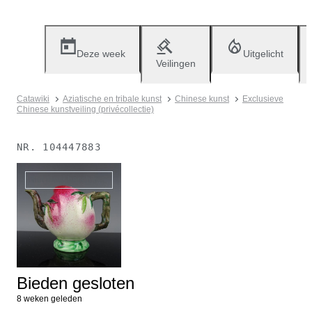
Deze week
Uitgelicht
Veilingen
Catawiki
Aziatische en tribale kunst
Chinese kunst
Exclusieve
Chinese kunstveiling (privécollectie)
NR.
104447883
Niet meer beschikbaar
Bieden gesloten
8 weken geleden