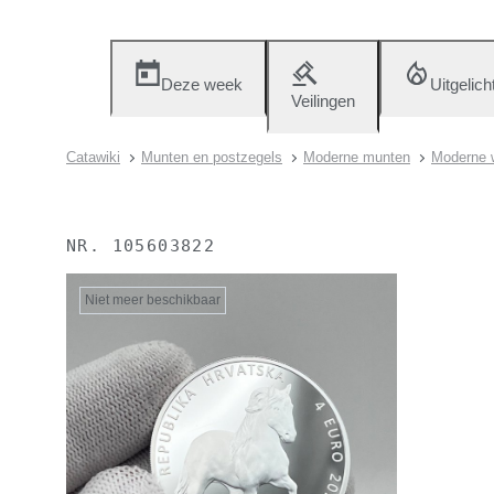
Deze week
Uitgelich
Veilingen
Catawiki
Munten en postzegels
Moderne munten
Moderne w
NR.
105603822
Niet meer beschikbaar