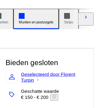
shion
Munten en postzegels
Strips
Auto's en moto
Bieden gesloten
Geselecteerd door Florent
Turpin
Expert
Geschatte waarde
€ 150
-
€ 200