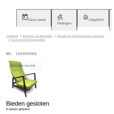
Deze week
Uitgelicht
Veilingen
Catawiki
Interieur en decoratie
Design en hedendaagse meubels
Exclusieve designveiling
NR.
104496906
Niet meer beschikbaar
Bieden gesloten
6 weken geleden