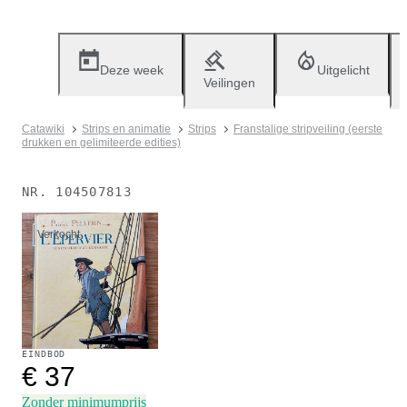
Deze week
Uitgelicht
Veilingen
Catawiki
Strips en animatie
Strips
Franstalige stripveiling (eerste
drukken en gelimiteerde edities)
NR.
104507813
Verkocht
EINDBOD
€ 37
Zonder minimumprijs