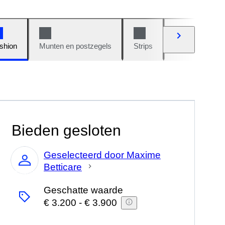
shion
Munten en postzegels
Strips
Auto's en moto
Bieden gesloten
Geselecteerd door Maxime
Betticare
Expert
Geschatte waarde
€ 3.200
-
€ 3.900