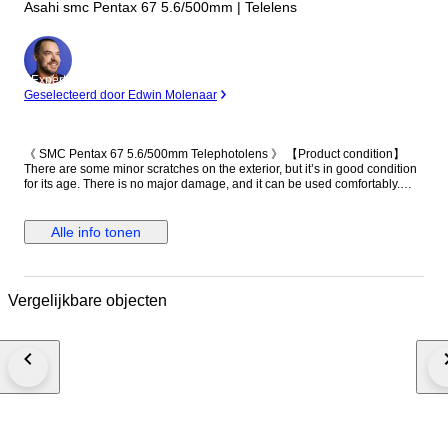
Asahi smc Pentax 67 5.6/500mm | Telelens
Expert
Geselecteerd door Edwin Molenaar
《 SMC Pentax 67 5.6/500mm Telephotolens 》 【Product condition】
There are some minor scratches on the exterior, but it’s in good condition
for its age. There is no major damage, and it can be used comfortably.
【Functional】 The following functions have been checked: the extension
operates smoothly. The aperture is fixed and does not move. 【Optics】
There is approximately 1.5 cm of fungus around the edge of the front
Alle info tonen
element, and fungus is present throughout the middle and rear elements.
【Accessories】 ・Main unit（front cap, rear cap） Please note that your
local customs office may impose import duties and taxes. If your item is
returned for non-payment, shipping costs will be deducted from the
Vergelijkbare objecten
refund. A video of the item’s condition and functionality is recorded prior to
packaging for documentation purposes. Thank you for your
understanding.