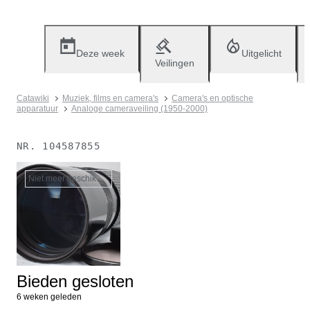
Deze week
Uitgelicht
Veilingen
Catawiki
Muziek, films en camera's
Camera's en optische
apparatuur
Analoge cameraveiling (1950-2000)
NR.
104587855
Niet meer beschikbaar
Bieden gesloten
6 weken geleden