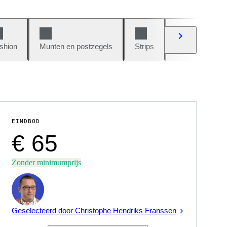
shion
Munten en postzegels
Strips
Auto's en moto
EINDBOD
€ 65
Zonder minimumprijs
Expert
Geselecteerd door Christophe Hendriks Franssen