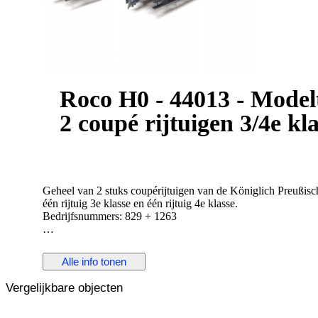
Roco H0 - 44013 - Modelt
2 coupé rijtuigen 3/4e k
Geheel van 2 stuks coupérijtuigen van de Königlich Preußi
één rijtuig 3e klasse en één rijtuig 4e klasse.
Bedrijfsnummers: 829 + 1263
Bijna nieuwstaat.
In originele verpakking.
Alle info tonen
Losse onderdelen in afgesloten verpakkingen bijgevoegd.
Vergelijkbare objecten
Bekijk de foto's voor een goede indruk en de details.
Verzending geschiedt verzekerd en aangetekend.