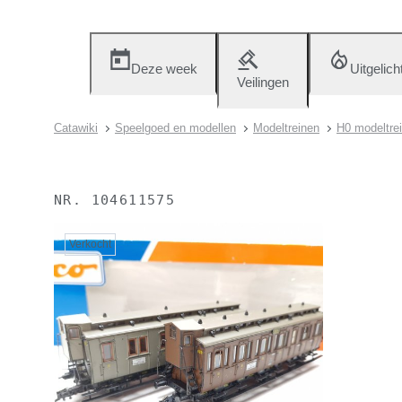
Deze week
Uitgelich
Veilingen
Catawiki
Speelgoed en modellen
Modeltreinen
H0 modeltrei
NR.
104611575
Verkocht