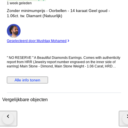
1 week geleden
Zonder minimumprijs - Oorbellen - 14 karaat Geel goud -
1.06ct. tw. Diamant (Natuurlijk)
Expert
Geselecteerd door Mushtaq Mohamed
" NO RESERVE " A Beautiful Diamonds Earrings. Comes with authenticity
report from HRR (Jewelry report number engraved on the inner side of
earring) Main Stone - Dimond, Main Stone Weight - 1.06 Carat, HRD
Report No. - J260000036738 Total Number of Diamonds - 2 Diamond
Shape and Cut - Round Brilliant Cut, Diamond Color & Clarity - E/F - SI-P
Diamonds EF is color of diamonds Set in 14k Yellow gold
Alle info tonen
Vergelijkbare objecten