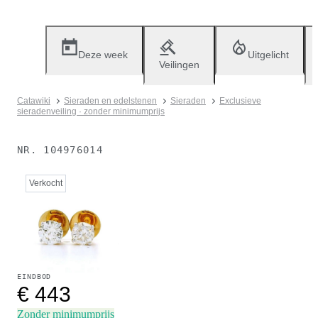
Deze week
Uitgelicht
Veilingen
Catawiki
Sieraden en edelstenen
Sieraden
Exclusieve
sieradenveiling · zonder minimumprijs
NR.
104976014
Verkocht
EINDBOD
€ 443
Zonder minimumprijs