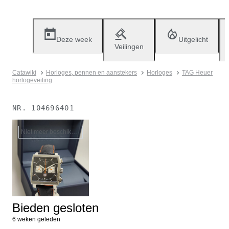
Deze week
Uitgelicht
Veilingen
Catawiki
Horloges, pennen en aanstekers
Horloges
TAG Heuer
horlogeveiling
NR.
104696401
Niet meer beschikbaar
Bieden gesloten
6 weken geleden